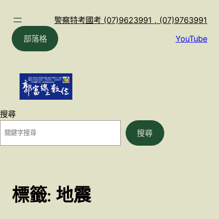
跳
至
警察特考國考 (07)9623991 , (07)9763991
主
部落格
YouTube
要
內
容
搜尋
搜尋
標籤:
地震