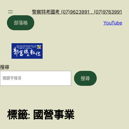
跳
至
警察特考國考 (07)9623991 , (07)9763991
主
部落格
YouTube
要
內
容
搜尋
搜尋
標籤:
國營事業