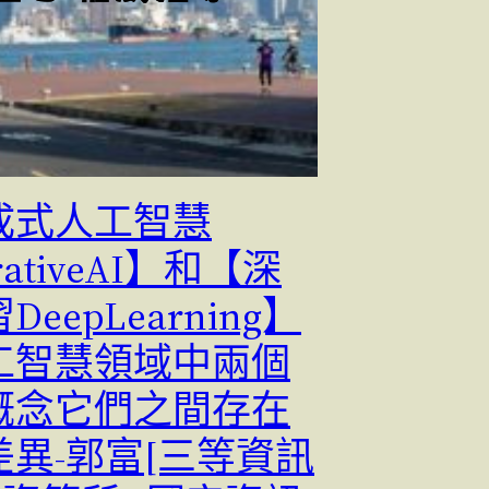
成式人工智慧
rativeAI】和【深
eepLearning】
工智慧領域中兩個
概念它們之間存在
差異-郭富[三等資訊