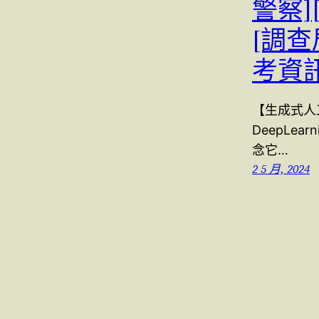
警察]
[調查
考資
【生成式人工
DeepLe
念它…
2 5 月, 2024