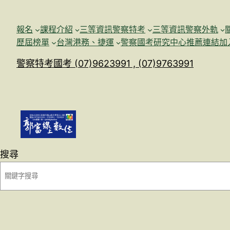
跳
至
報名
課程介紹
三等資訊警察特考
三等資訊警察外軌
主
歷屆榜單
台灣港務、捷運
警察國考研究中心
推薦連結加
要
警察特考國考 (07)9623991 , (07)9763991
內
容
搜尋