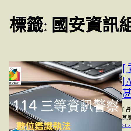
標籤:
國安資訊
[ 
甚
21 7