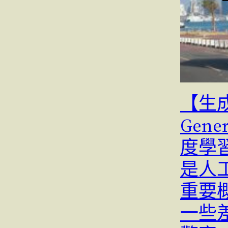
【生
Gene
度學習D
是人
重要
一些