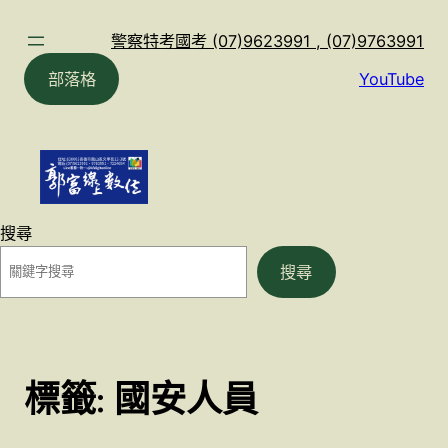
跳
至
警察特考國考 (07)9623991 , (07)9763991
主
部落格
YouTube
要
內
容
搜尋
搜尋
標籤:
國安人員