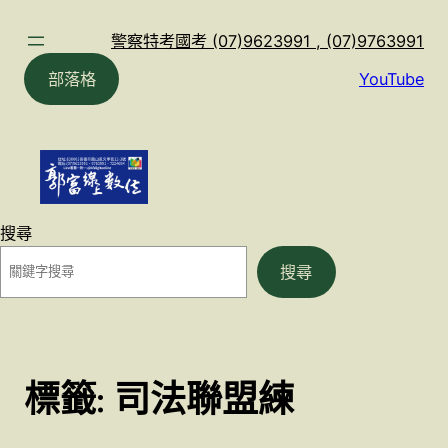
跳
至
警察特考國考 (07)9623991 , (07)9763991
主
部落格
YouTube
要
內
容
搜尋
搜尋
標籤:
司法聯盟練