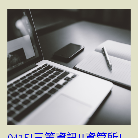
0415[三等資訊][資管所]