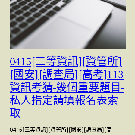
0415[三等資訊][資管所]
[國安][調查局][高考]113
資訊考猜-幾個重要題目-
私人指定請填報名表索
取
0415[三等資訊][資管所][國安][調查局][高