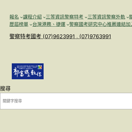
跳
至
報名
課程介紹
三等資訊警察特考
三等資訊警察外軌
主
歷屆榜單
台灣港務、捷運
警察國考研究中心
推薦連結加
要
警察特考國考 (07)9623991 , (07)9763991
內
容
搜尋