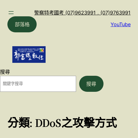
跳
至
警察特考國考 (07)9623991 , (07)9763991
主
部落格
YouTube
要
內
容
搜尋
搜尋
分類:
DDoS之攻擊方式