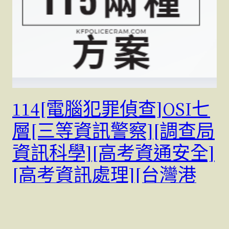
114[電腦犯罪偵查]OSI七
層[三等資訊警察][調查局
資訊科學][高考資通安全]
[高考資訊處理][台灣港
務][郭富]先進攻先上榜方
案，115+1兩種選擇，贏