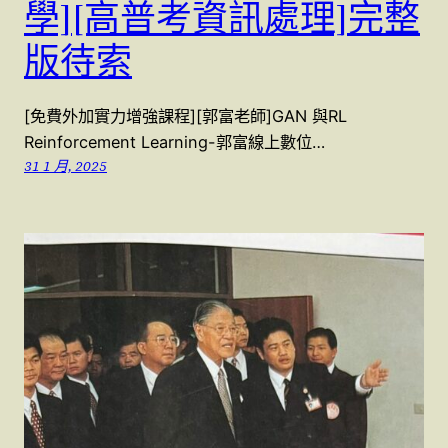
學][高普考資訊處理]完整
版待索
[免費外加實力增強課程][郭富老師]GAN 與RL
Reinforcement Learning-郭富線上數位…
31 1 月, 2025