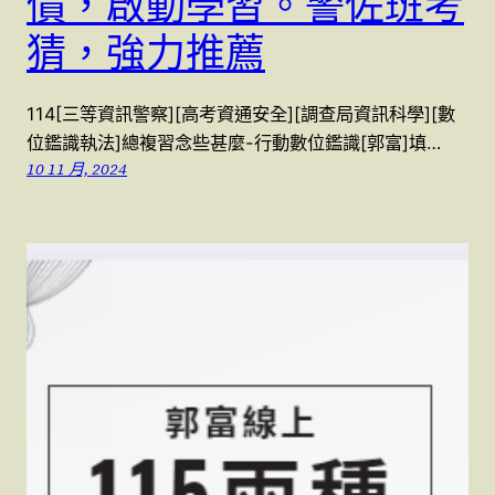
價，啟動學習。警佐班考
猜，強力推薦
114[三等資訊警察][高考資通安全][調查局資訊科學][數
位鑑識執法]總複習念些甚麼-行動數位鑑識[郭富]填…
10 11 月, 2024