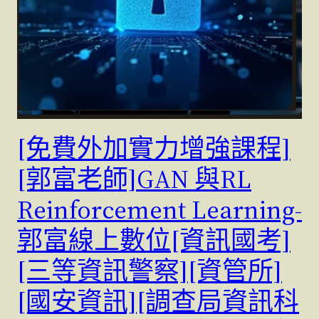
[免費外加實力增強課程]
[郭富老師]GAN 與RL
Reinforcement Learning-
郭富線上數位[資訊國考]
[三等資訊警察][資管所]
[國安資訊][調查局資訊科