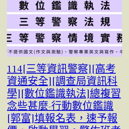
114[三等資訊警察][高考
資通安全][調查局資訊科
學][數位鑑識執法]總複習
念些甚麼-行動數位鑑識
[郭富]填報名表，速予報