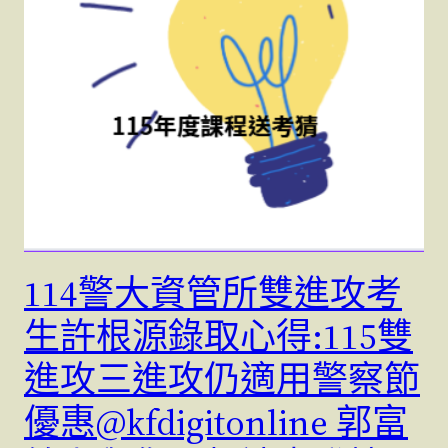
114警大資管所雙進攻考
生許根源錄取心得:115雙
進攻三進攻仍適用警察節
優惠@kfdigitonline 郭富