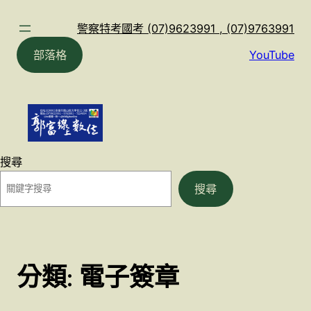
跳
至
警察特考國考 (07)9623991 , (07)9763991
主
部落格
YouTube
要
內
容
搜尋
搜尋
分類:
電子簽章