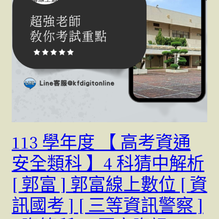
113 學年度 【 高考資通
安全類科 】4 科猜中解析
[ 郭富 ] 郭富線上數位 [ 資
訊國考 ] [ 三等資訊警察 ]