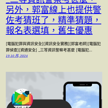
另外，郭富線上也提供警
佐考猜班了，精準猜題，
報名表選填，舊生優惠
[電腦犯罪與資訊安全][資訊安全實務][郭富老師][電腦犯
罪偵查][資通安全] _三等資訊警察考甚麼 [電腦犯…
19 10 月, 2024