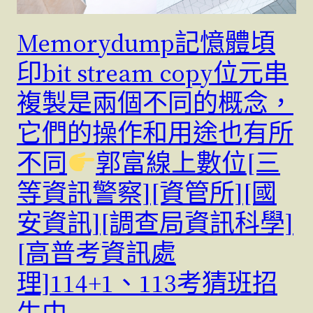
Memorydump記憶體頃
印bit stream copy位元串
複製是兩個不同的概念，
它們的操作和用途也有所
不同
郭富線上數位[三
等資訊警察][資管所][國
安資訊][調查局資訊科學]
[高普考資訊處
理]114+1、113考猜班招