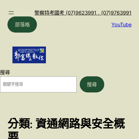
跳
至
警察特考國考 (07)9623991 , (07)9763991
主
部落格
YouTube
要
內
容
搜尋
搜尋
分類:
資通網路與安全概
要