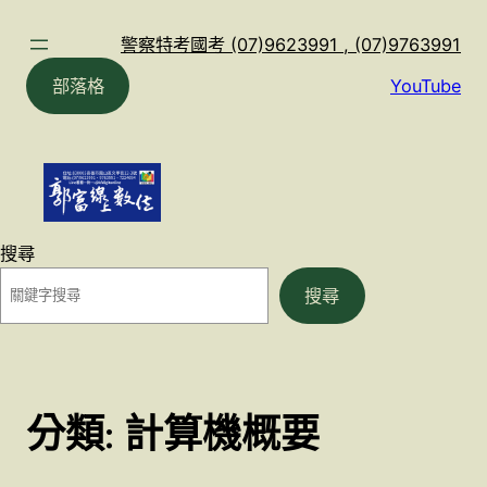
跳
至
警察特考國考 (07)9623991 , (07)9763991
主
部落格
YouTube
要
內
容
搜尋
搜尋
分類:
計算機概要