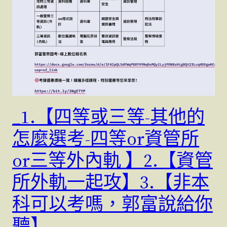
_1.【四等或三等-其他的
怎麼選考-四等or資管所
or三等外內軌 】2.【資管
所外軌一起攻】3.【非本
科可以考嗎，郭富說給你
聽】