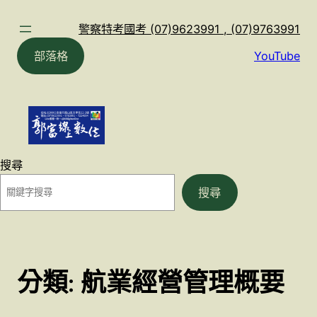
跳
至
警察特考國考 (07)9623991 , (07)9763991
主
部落格
YouTube
要
內
容
搜尋
搜尋
分類:
航業經營管理概要