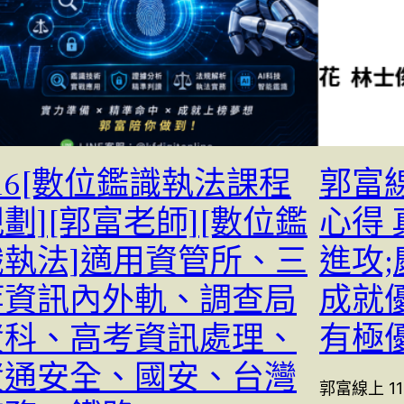
16[數位鑑識執法課程
郭富線
劃][郭富老師][數位鑑
心得 
識執法]適用資管所、三
進攻
等資訊內外軌、調查局
成就優
資科、高考資訊處理、
有極
資通安全、國安、台灣
郭富線上 1