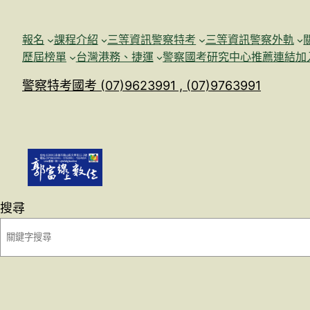
跳
至
報名
課程介紹
三等資訊警察特考
三等資訊警察外軌
主
歷屆榜單
台灣港務、捷運
警察國考研究中心
推薦連結加
要
警察特考國考 (07)9623991 , (07)9763991
內
容
搜尋