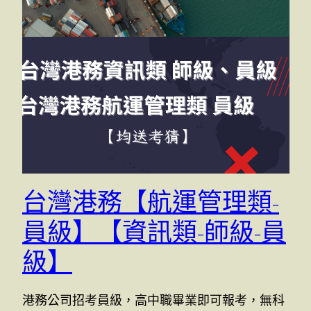
台灣港務【航運管理類-
員級】【資訊類-師級-員
級】
港務公司招考員級，高中職畢業即可報考，無科