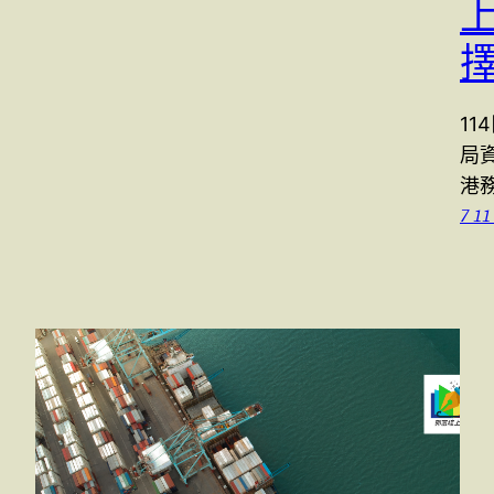
上
11
局資
港務
7 11