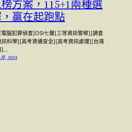
榜方案，115+1兩種選
擇，贏在起跑點
4[電腦犯罪偵查]OSI七層[三等資訊警察][調查
訊科學][高考資通安全][高考資訊處理][台灣
]…
 月, 2024