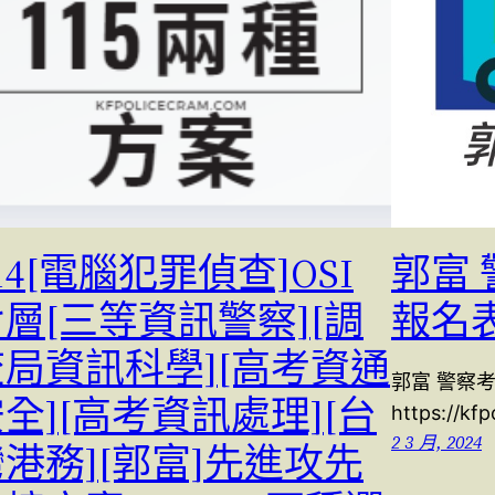
14[電腦犯罪偵查]OSI
郭富 
層[三等資訊警察][調
報名
查局資訊科學][高考資通
郭富 警察考
全][高考資訊處理][台
https://kf
2 3 月, 2024
港務][郭富]先進攻先