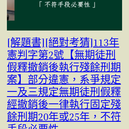
[解題書][絕對考猜]113年
憲判字第2號【無期徒刑
假釋撤銷後執行殘餘刑期
案】部分違憲，系爭規定
一及三規定無期徒刑假釋
經撤銷後一律執行固定殘
餘刑期20年或25年，不符