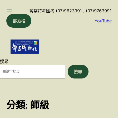
跳
至
警察特考國考 (07)9623991 , (07)9763991
主
部落格
YouTube
要
內
容
搜尋
搜尋
分類:
師級