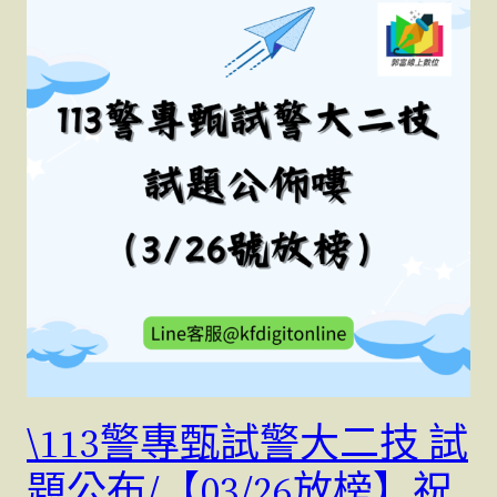
\113警專甄試警大二技 試
題公布/【03/26放榜】祝