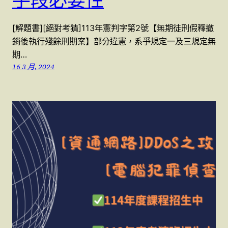
手段必要性
[解題書][絕對考猜]113年憲判字第2號【無期徒刑假釋撤
銷後執行殘餘刑期案】部分違憲，系爭規定一及三規定無
期…
16 3 月, 2024