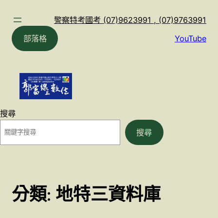
跳
至
警察特考國考 (07)9623991 , (07)9763991
主
部落格
YouTube
要
內
容
搜尋
搜尋
分類:
地特三資料庫