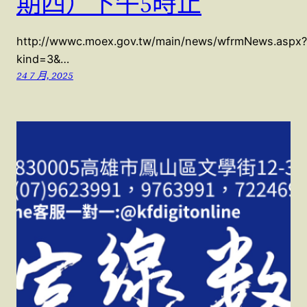
期四）下午5時止
http://wwwc.moex.gov.tw/main/news/wfrmNews.aspx?
kind=3&…
24 7 月, 2025