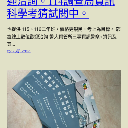
迎洽詢。114調查局資訊
科學考猜試閱中。
也提供 115、116二年班，價格更親民，考上為目標。 郭
富線上數位歡迎洽詢 警大資管所三等資訊警察+資訊及
其…
29 7 月, 2025