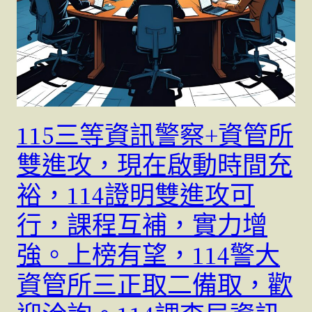
115三等資訊警察+資管所
雙進攻，現在啟動時間充
裕，114證明雙進攻可
行，課程互補，實力增
強。上榜有望，114警大
資管所三正取二備取，歡