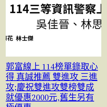
郭富線上 114榜單錄取心
得 真誠推薦 雙進攻 三進
攻;慶祝雙進攻雙榜雙成
就優惠2000元,舊生另有