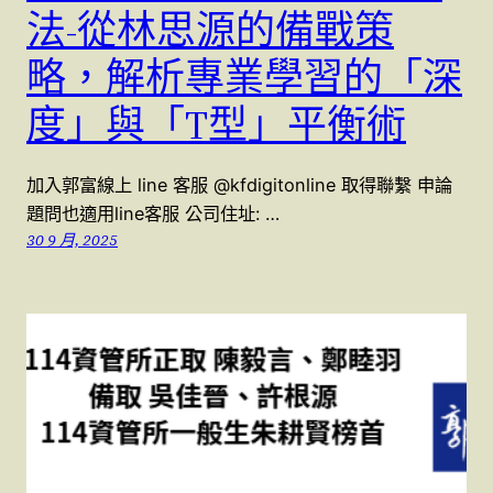
法-從林思源的備戰策
略，解析專業學習的「深
度」與「T型」平衡術
加入郭富線上 line 客服 @kfdigitonline 取得聯繫 申論
題問也適用line客服 公司住址: …
30 9 月, 2025