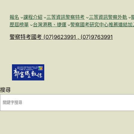
跳
至
報名
課程介紹
三等資訊警察特考
三等資訊警察外軌
主
歷屆榜單
台灣港務、捷運
警察國考研究中心
推薦連結加
要
警察特考國考 (07)9623991 , (07)9763991
內
容
搜尋