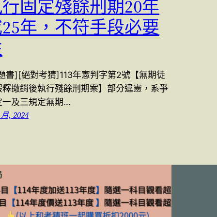
執行固定殘餘刑期20年
或25年，不符手段必要
性
題書][絕對考猜]113年憲判字第2號【無期徒
假釋撤銷後執行殘餘刑期案】部分違憲，系爭
定一及三規定無期…
 月, 2024