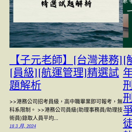
【子元老師】[台灣港務]
[
[員級][航運管理]精選試
題解析
>>港務公司招考員級，高中職畢業即可報考，無
科系限制。 >>港務公司員級(助理事務員/助理技
術員)錄取人員平均…
18 3 月, 2024