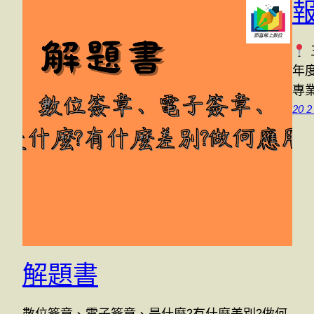
年
專業
20 2
解題書
數位簽章、電子簽章、是什麼?有什麼差別?做何