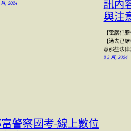
訊內
 月, 2024
與注
【電腦犯罪
【過去已結
意那些法律
8 3 月, 2024
郭富警察國考-線上數位