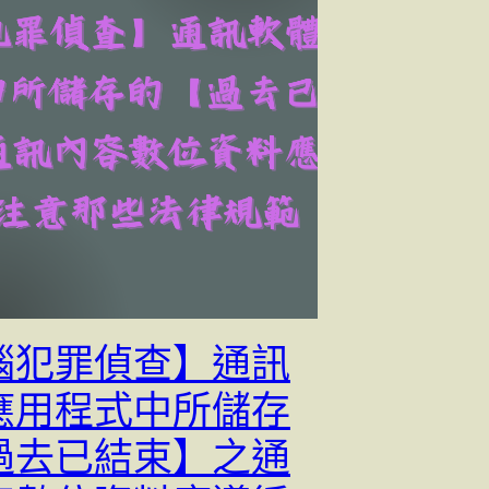
腦犯罪偵查】通訊
應用程式中所儲存
過去已結束】之通