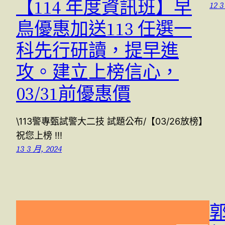
【114 年度資訊班】早
12 3
鳥優惠加送113 任選一
科先行研讀，提早進
攻。建立上榜信心，
03/31前優惠價
\113警專甄試警大二技 試題公布/【03/26放榜】
祝您上榜 !!!
13 3 月, 2024