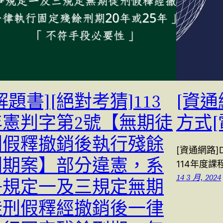
解題書][絕對考猜]113
[資通
年憲判字第2號【無期徒
方式[
刑假釋撤銷後執行殘餘
[資通網路]
刑期案】部分違憲，系
114年度
14 3 月, 2024
爭規定一及三規定無期
徒刑假釋經撤銷後一律