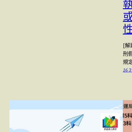
[解
刑
規
16 3