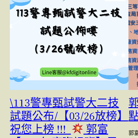
\113警專甄試警大二技
試題公布/【03/26放榜】
祝您上榜 !!!
郭富
郭