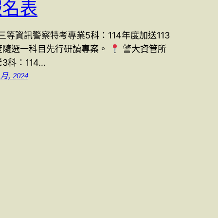
報名表
三等資訊警察特考專業5科：114年度加送113
度隨選一科目先行研讀專案。
警大資管所
3科：114…
 月, 2024