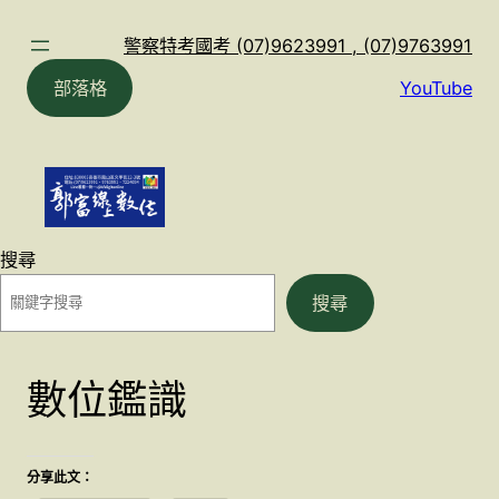
跳
至
警察特考國考 (07)9623991 , (07)9763991
主
部落格
YouTube
要
內
容
搜尋
搜尋
數位鑑識
分享此文：