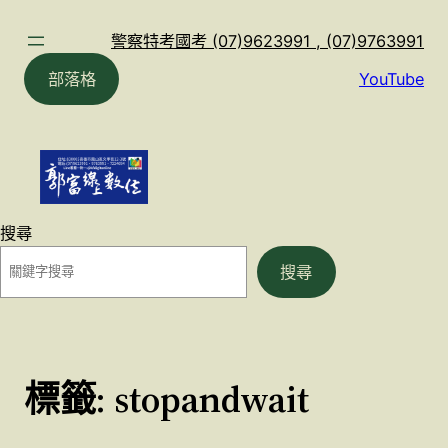
跳
至
警察特考國考 (07)9623991 , (07)9763991
主
部落格
YouTube
要
內
容
搜尋
搜尋
標籤:
stopandwait