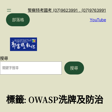
跳
至
警察特考國考 (07)9623991 , (07)9763991
主
部落格
YouTube
要
內
容
搜尋
搜尋
標籤:
OWASP洗牌及防治