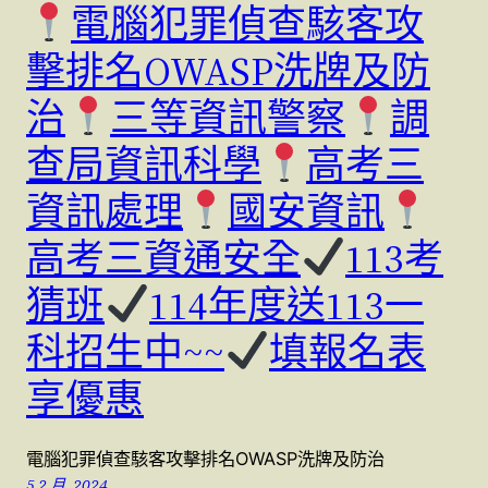
電腦犯罪偵查駭客攻
擊排名OWASP洗牌及防
治
三等資訊警察
調
查局資訊科學
高考三
資訊處理
國安資訊
高考三資通安全
113考
猜班
114年度送113一
科招生中~~
填報名表
享優惠
電腦犯罪偵查駭客攻擊排名OWASP洗牌及防治
5 2 月, 2024