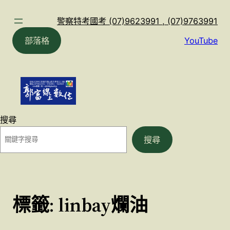
跳
至
警察特考國考 (07)9623991 , (07)9763991
主
部落格
YouTube
要
內
容
搜尋
搜尋
標籤:
linbay爛油