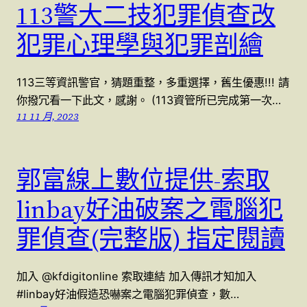
113警大二技犯罪偵查改
犯罪心理學與犯罪剖繪
113三等資訊警官，猜題重整，多重選擇，舊生優惠!!! 請
你撥冗看一下此文，感謝。 (113資管所已完成第一次…
11 11 月, 2023
郭富線上數位提供-索取
linbay好油破案之電腦犯
罪偵查(完整版) 指定閱讀
加入 @kfdigitonline 索取連結 加入傳訊才知加入
#linbay好油假造恐嚇案之電腦犯罪偵查，數…