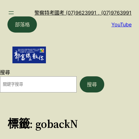
跳
至
警察特考國考 (07)9623991 , (07)9763991
主
部落格
YouTube
要
內
容
搜尋
搜尋
標籤:
gobackN