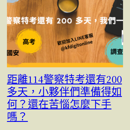
距離114警察特考還有200
多天，小夥伴們準備得如
何？還在苦惱怎麼下手
嗎？