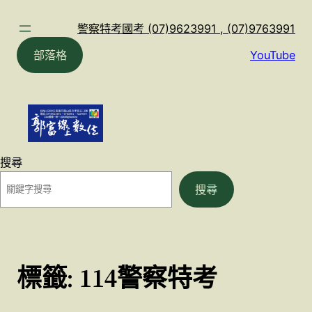
跳
至
警察特考國考 (07)9623991 , (07)9763991
主
部落格
YouTube
要
內
容
搜尋
搜尋
標籤:
114警察特考