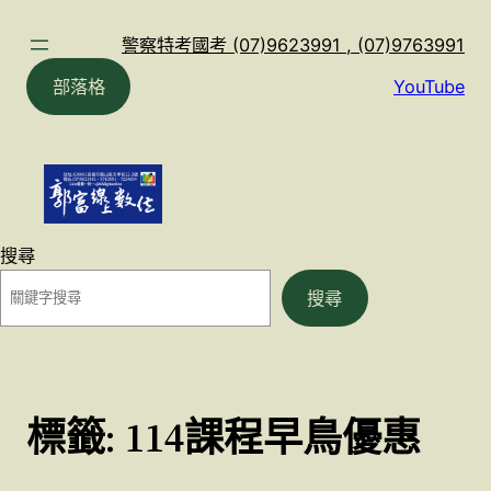
跳
至
警察特考國考 (07)9623991 , (07)9763991
主
部落格
YouTube
要
內
容
搜尋
搜尋
標籤:
114課程早鳥優惠