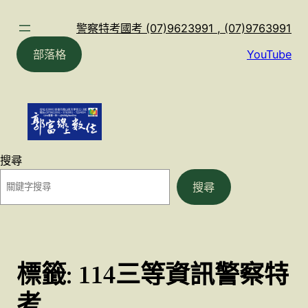
跳
至
警察特考國考 (07)9623991 , (07)9763991
主
部落格
YouTube
要
內
容
搜尋
搜尋
標籤:
114三等資訊警察特
考