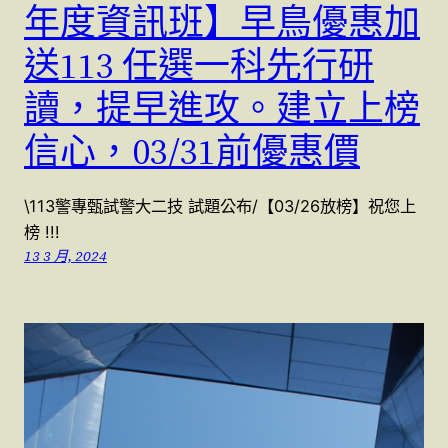
年度資訊班】早鳥優惠加
送113 任選一科先行研
讀，提早進攻。建立上榜
信心，03/31前優惠價
\113警專甄試警大二技 試題公布/【03/26放榜】祝您上
榜 !!!
13 3 月, 2024