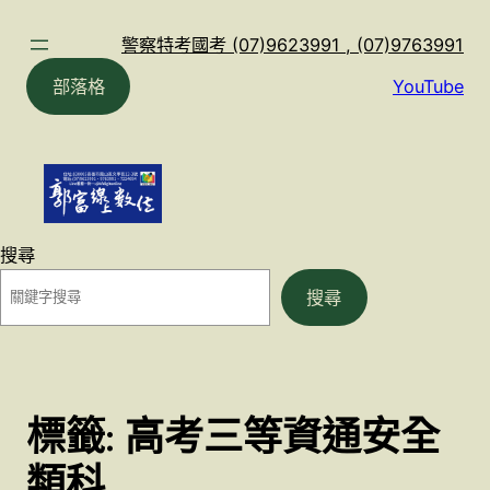
跳
至
警察特考國考 (07)9623991 , (07)9763991
主
部落格
YouTube
要
內
容
搜尋
搜尋
標籤:
高考三等資通安全
類科