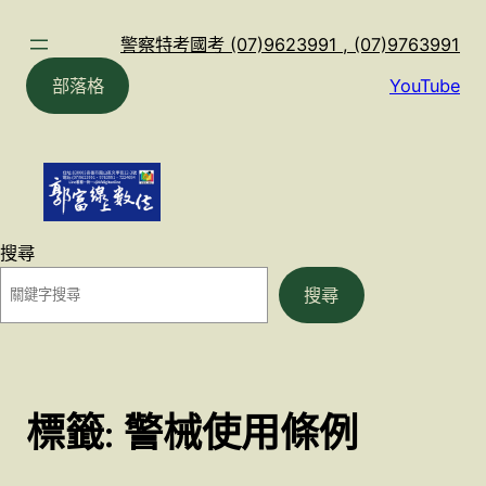
跳
至
警察特考國考 (07)9623991 , (07)9763991
主
部落格
YouTube
要
內
容
搜尋
搜尋
標籤:
警械使用條例