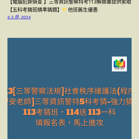
【電腦犯罪偵查 】三等資訊警察特考113解題書提供索取
【五科考猜班精準猜題】
他班舊生優惠
6 3 月, 2024