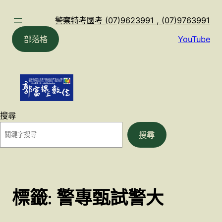
跳
至
警察特考國考 (07)9623991 , (07)9763991
主
部落格
YouTube
要
內
容
搜尋
搜尋
標籤:
警專甄試警大