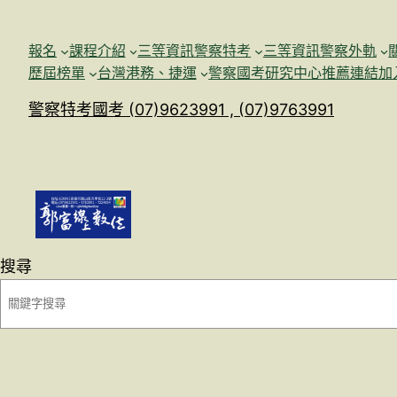
跳
至
報名
課程介紹
三等資訊警察特考
三等資訊警察外軌
主
歷屆榜單
台灣港務、捷運
警察國考研究中心
推薦連結加
要
警察特考國考 (07)9623991 , (07)9763991
內
容
搜尋