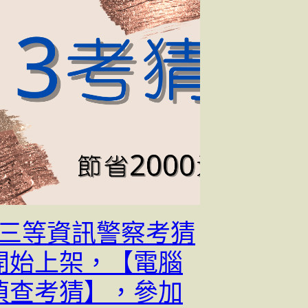
3【三等資訊警察考猜
開始上架，【電腦
偵查考猜】，參加