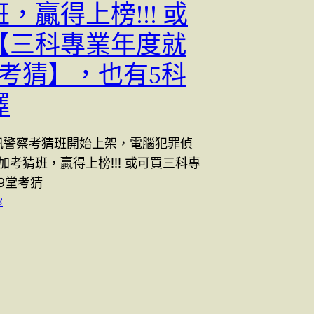
，贏得上榜!!! 或
【三科專業年度就
堂考猜】，也有5科
擇
資訊警察考猜班開始上架，電腦犯罪偵
加考猜班，贏得上榜!!! 或可買三科專
9堂考猜
3