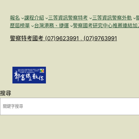
跳
至
報名
課程介紹
三等資訊警察特考
三等資訊警察外軌
主
歷屆榜單
台灣港務、捷運
警察國考研究中心
推薦連結加
要
警察特考國考 (07)9623991 , (07)9763991
內
容
搜尋