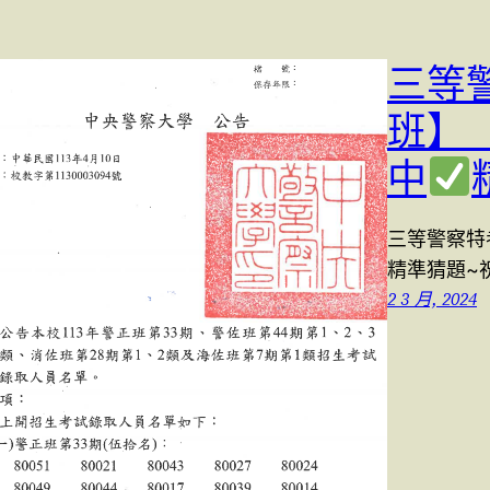
三等
班】
中
三等警察特
精準猜題~
2 3 月, 2024