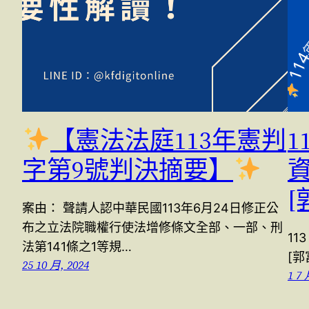
【憲法法庭113年憲判
1
字第9號判決摘要】
資
[
案由： 聲請人認中華民國113年6月24日修正公
布之立法院職權行使法增修條文全部、一部、刑
11
法第141條之1等規…
[郭
25 10 月, 2024
1 7 