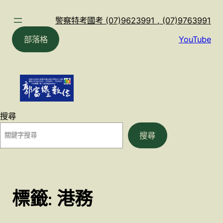
跳
至
警察特考國考 (07)9623991 , (07)9763991
主
部落格
YouTube
要
內
容
搜尋
搜尋
標籤:
港務