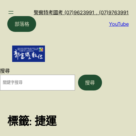
跳
至
警察特考國考 (07)9623991 , (07)9763991
主
部落格
YouTube
要
內
容
搜尋
搜尋
標籤:
捷運