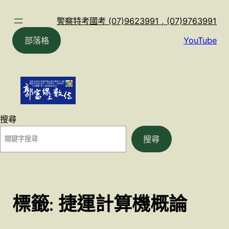
跳
至
警察特考國考 (07)9623991 , (07)9763991
主
部落格
YouTube
要
內
容
搜尋
搜尋
標籤:
捷運計算機概論