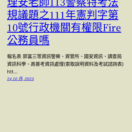
理安老師113警察特考法
規議題之111年憲判字第
10號行政機關有權限Fire
公務員嗎
報名表 郭富三等資訊警察、資管所、國安資訊、調查局
資訊科學、高普考資訊處理(索取說明資料及考試諮詢表)
htt…
24 10 月, 2023
警察特考國考 (07)9623991 , (07)9763991