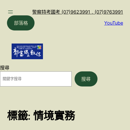
跳
至
警察特考國考 (07)9623991 , (07)9763991
主
部落格
YouTube
要
內
容
搜尋
搜尋
標籤:
情境實務