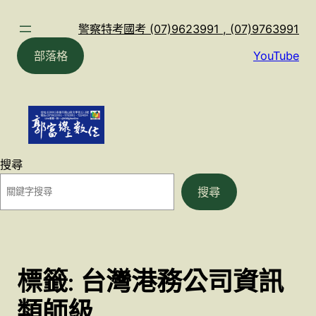
跳
至
警察特考國考 (07)9623991 , (07)9763991
主
部落格
YouTube
要
內
容
搜尋
搜尋
標籤:
台灣港務公司資訊
類師級