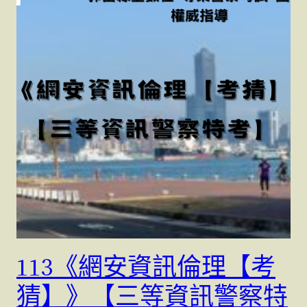
113《網安資訊倫理【考
猜】》【三等資訊警察特