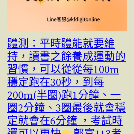
體測：平時體能就要維
持，讀書之餘養成運動的
習慣，可以從從每100m
穩定跑在30秒，到每
200m(半圈)跑1分鐘、一
圈2分鐘、3圈最後就會穩
定就會在6分鐘 ，考試時
還可以更快
郭富113考