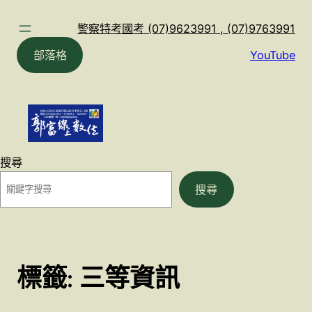
跳
至
警察特考國考 (07)9623991 , (07)9763991
主
部落格
YouTube
要
內
容
搜尋
搜尋
標籤:
三等資訊