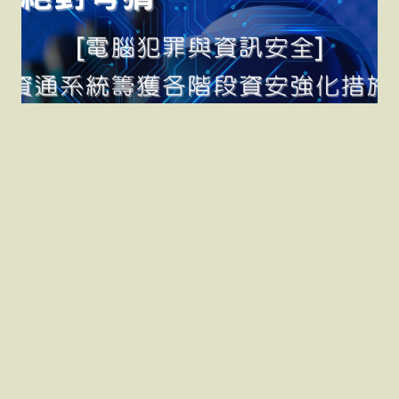
[絕對考猜][電腦犯罪與資
訊安全]資通系統籌獲各
階段資安強化措施[網路