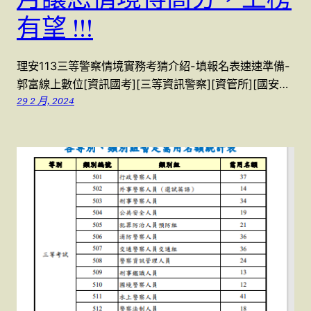
有望 !!!
理安113三等警察情境實務考猜介紹-填報名表速速準備-
郭富線上數位[資訊國考][三等資訊警察][資管所][國安…
29 2 月, 2024