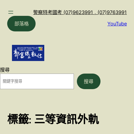
跳
至
警察特考國考 (07)9623991 , (07)9763991
主
部落格
YouTube
要
內
容
搜尋
搜尋
標籤:
三等資訊外軌