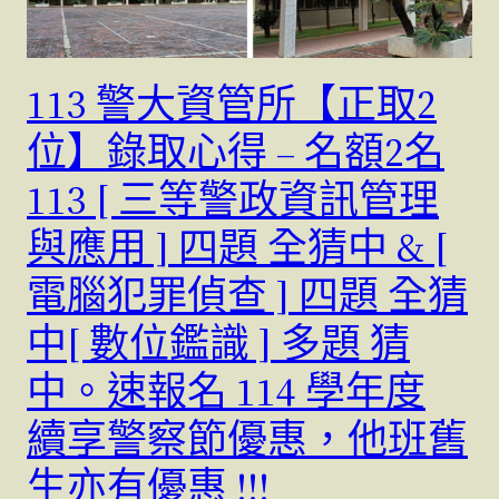
113 警大資管所【正取2
位】錄取心得 – 名額2名
113 [ 三等警政資訊管理
與應用 ] 四題 全猜中 & [
電腦犯罪偵查 ] 四題 全猜
中[ 數位鑑識 ] 多題 猜
中。速報名 114 學年度
續享警察節優惠，他班舊
生亦有優惠 !!!