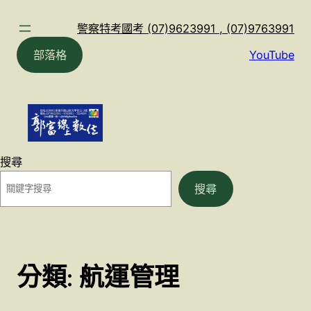
跳
至
警察特考國考 (07)9623991 , (07)9763991
主
部落格
YouTube
要
內
容
搜尋
搜尋
分類:
航運管理