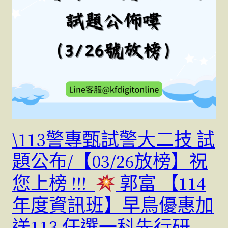
\113警專甄試警大二技 試
題公布/【03/26放榜】祝
您上榜 !!!
郭富 【114
年度資訊班】早鳥優惠加
送113 任選一科先行研