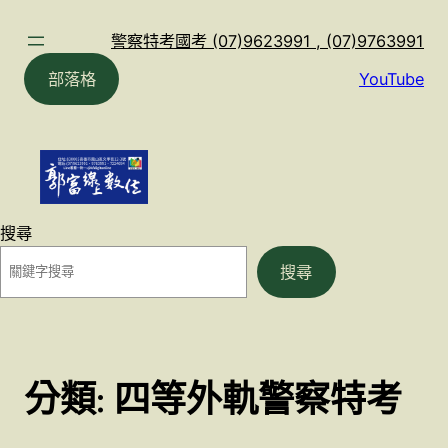
跳
至
警察特考國考 (07)9623991 , (07)9763991
主
部落格
YouTube
要
內
容
搜尋
搜尋
分類:
四等外軌警察特考