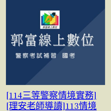
[114三等警察情境實務]
[理安老師導讀]113情境