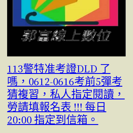
113警特准考證DLD 了
嗎，0612-0616考前5彈考
猜複習，私人指定閱讀，
勞請填報名表 !!! 每日
20:00 指定到信箱。