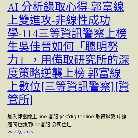
AI 分析錄取心得-郭富線
上雙進攻-非線性成功
學-114三等資訊警察上榜
生吳佳晉如何「聰明努
力」，用備取研究所的深
度策略逆襲上榜 郭富線
上數位[三等資訊警察][資
管所]
加入郭富線上 line 客服 @kfdigitonline 取得聯繫 申論
題問也適用line客服 公司住址: …
28 9 月, 2025