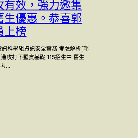
攻有效，強力邀集
舊生優惠。恭喜郭
員上榜
局資訊科學組資訊安全實務 考題解析[郭
進攻打下堅實基礎 115招生中 舊生
局考…