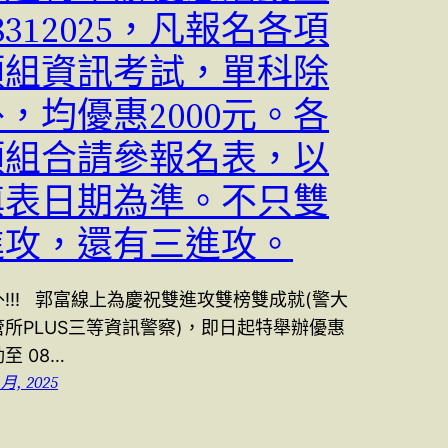
8312025，凡報名各項
類組資訊考試，單科除
，均優惠2000元。各
類組合請參報名表，以
填表日期為準。不只雙
進攻，還有三進攻。
外!!! 郭富線上為慶祝雙進攻雙榜雙成就(警大
管所PLUS三等資訊警察)，即日起特舉辦優惠
至 08…
 月, 2025