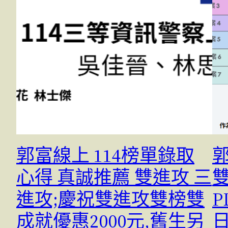
郭富線上 114榜單錄取
心得 真誠推薦 雙進攻 三
進攻;慶祝雙進攻雙榜雙
P
成就優惠2000元,舊生另