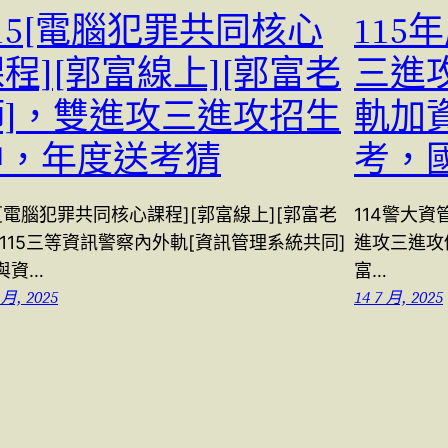
15[電腦犯罪共同核心
115
程][郭富線上][郭富老
三進
師]，雙進攻三進攻招生
軌加
中，年度送考猜
考，
5[電腦犯罪共同核心課程][郭富線上][郭富老
114警大資
 115三等資訊警察內外軌[資訊管理系統共同]
進攻三進攻仍適
I與資…
富…
 月, 2025
14 7 月, 2025