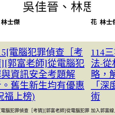
15[電腦犯罪偵查［考
11
][郭富老師]從電腦犯
法-
罪與資訊安全考題解
略，
析。舊生新生均有優惠
「深
祝福上榜)
術
5[電腦犯罪偵查［考猜][郭富老師]從電腦犯罪
加入郭富線上 l