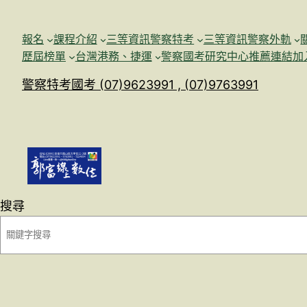
跳
至
報名
課程介紹
三等資訊警察特考
三等資訊警察外軌
主
歷屆榜單
台灣港務、捷運
警察國考研究中心
推薦連結加
要
警察特考國考 (07)9623991 , (07)9763991
內
容
搜尋