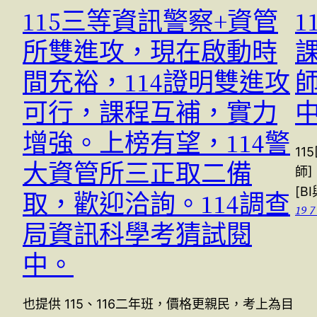
115三等資訊警察+資管
1
所雙進攻，現在啟動時
課
間充裕，114證明雙進攻
可行，課程互補，實力
增強。上榜有望，114警
11
大資管所三正取二備
師]
[B
取，歡迎洽詢。114調查
19 7
局資訊科學考猜試閱
中。
也提供 115、116二年班，價格更親民，考上為目