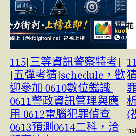
115[三等資訊警察特考]
1
[五彈考猜]schedule，歡
猜
迎參加 0610數位鑑識
0611警政資訊管理與應
用 0612電腦犯罪偵查
(
0613預測0614二科，洽
11