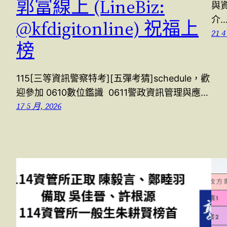
郭富線上 (LineBiz:
與資
介
@kfdigitonline) 祝福上
21 4
榜
115[三等資訊警察特考][五彈考猜]schedule，歡
迎參加 0610數位鑑識 0611警政資訊管理與應…
17 5 月, 2026