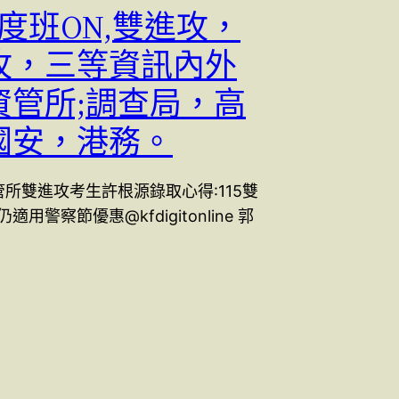
年度班ON,雙進攻，
攻，三等資訊內外
資管所;調查局，高
國安，港務。
管所雙進攻考生許根源錄取心得:115雙
用警察節優惠@kfdigitonline 郭