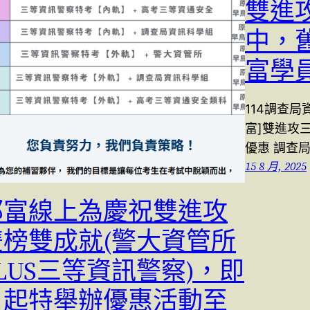
雙進
中，
富學
114調查
富]雙進攻三
優惠 調查
15 8 月, 2025
郭富線上為慶祝雙進攻
雙榜雙成就(警大資管所
LUS三等資訊警察)，即
日起特舉辦優惠活動至