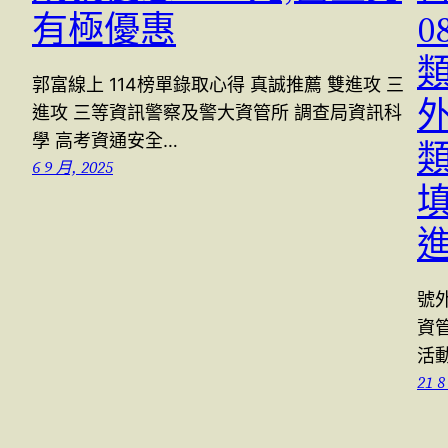
有極優惠
0
郭富線上 114榜單錄取心得 真誠推薦 雙進攻 三
外
進攻 三等資訊警察及警大資管所 調查局資訊科
學 高考資通安全…
6 9 月, 2025
號
資
活動
21 8