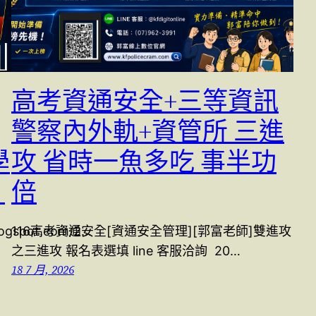
高考資通安全+三等資訊
警察內外軌+資管所 三進
學
攻 省時一魚多吃 事半功
]
倍
blogspot.com/2…
116高考資通安全[資通安全管理][郭富老師]雙進攻
之三進攻 報名表選填 line 客服洽詢 20…
18 7 月, 2026