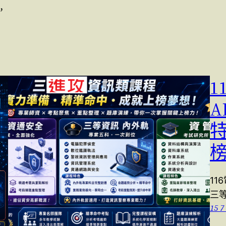
，
1
A
特
榜
11
三
15 7