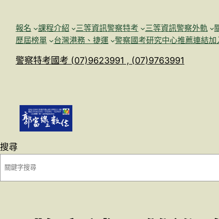
跳
至
報名
課程介紹
三等資訊警察特考
三等資訊警察外軌
主
歷屆榜單
台灣港務、捷運
警察國考研究中心
推薦連結加
要
警察特考國考 (07)9623991 , (07)9763991
內
容
搜尋