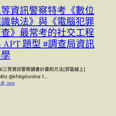
三等資訊警察特考《數位
鑑識執法》與《電腦犯罪
偵查》最常考的社交工程
 APT 題型 #調查局資訊
科學
16三等資訊警察讀書計畫和方法[郭富線上]
eBiz @kfdigitonline 1…
 月, 2026