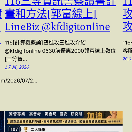
116三等資訊警察讀書計
1
資
畫和方法[郭富線上]
通
LineBiz @kfdigitonline
護
116[計算機概論]雙進攻三進攻介紹
11
@kfdigitonline 0630前優惠2000郭富線上數位
客服
26 6
[三等資…
1 7 月, 2026
com/2026/07/2…