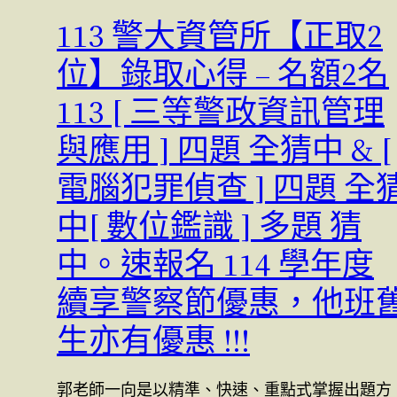
113 警大資管所【正取2
位】錄取心得 – 名額2名
113 [ 三等警政資訊管理
與應用 ] 四題 全猜中 & [
電腦犯罪偵查 ] 四題 全
中[ 數位鑑識 ] 多題 猜
中。速報名 114 學年度
續享警察節優惠，他班
生亦有優惠 !!!
郭老師一向是以精準、快速、重點式掌握出題方