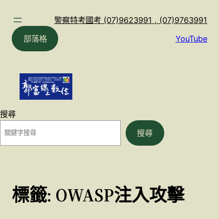
跳
至
警察特考國考 (07)9623991 , (07)9763991
主
部落格
YouTube
要
內
容
搜尋
搜尋
標籤:
OWASP注入攻擊