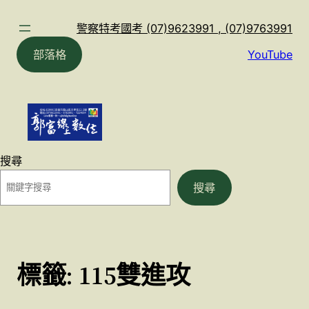
跳
至
警察特考國考 (07)9623991 , (07)9763991
主
部落格
YouTube
要
內
容
搜尋
搜尋
標籤:
115雙進攻