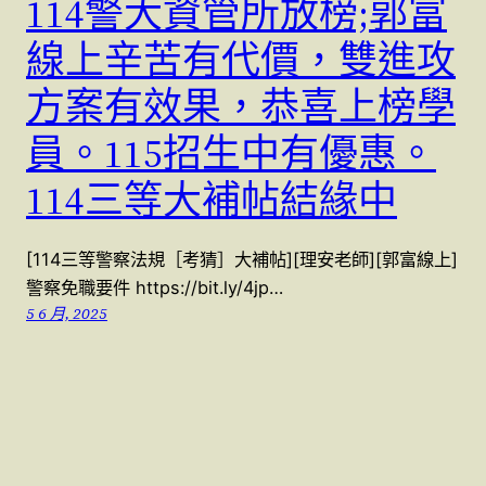
114警大資管所放榜;郭富
線上辛苦有代價，雙進攻
方案有效果，恭喜上榜學
員。115招生中有優惠。
114三等大補帖結緣中
[114三等警察法規［考猜］大補帖][理安老師][郭富線上]
警察免職要件 https://bit.ly/4jp…
5 6 月, 2025