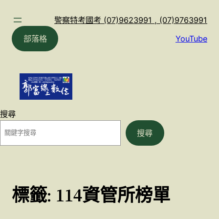
跳
至
警察特考國考 (07)9623991 , (07)9763991
主
部落格
YouTube
要
內
容
搜尋
搜尋
標籤:
114資管所榜單