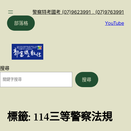
跳
至
警察特考國考 (07)9623991 , (07)9763991
主
部落格
YouTube
要
內
容
搜尋
搜尋
標籤:
114三等警察法規