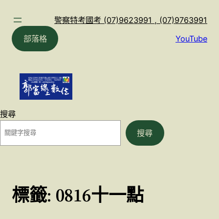
跳
至
警察特考國考 (07)9623991 , (07)9763991
主
部落格
YouTube
要
內
容
搜尋
搜尋
標籤:
0816十一點