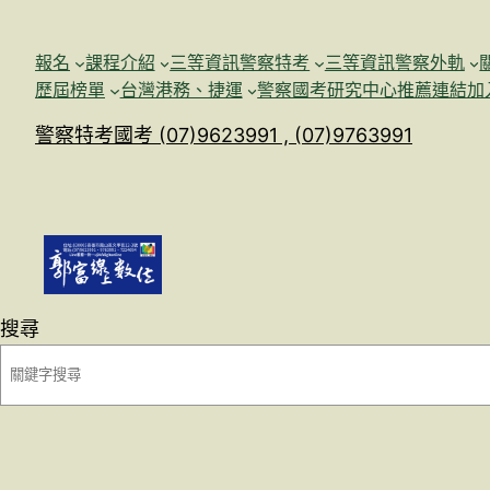
跳
至
報名
課程介紹
三等資訊警察特考
三等資訊警察外軌
主
歷屆榜單
台灣港務、捷運
警察國考研究中心
推薦連結加
要
警察特考國考 (07)9623991 , (07)9763991
內
容
搜尋