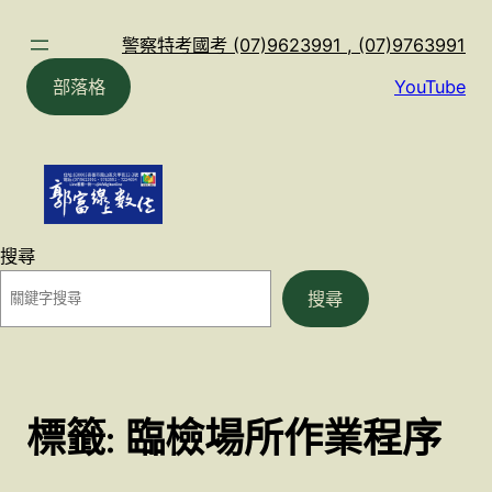
跳
至
警察特考國考 (07)9623991 , (07)9763991
主
部落格
YouTube
要
內
容
搜尋
搜尋
標籤:
臨檢場所作業程序