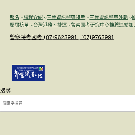
跳
至
報名
課程介紹
三等資訊警察特考
三等資訊警察外軌
主
歷屆榜單
台灣港務、捷運
警察國考研究中心
推薦連結加
要
警察特考國考 (07)9623991 , (07)9763991
內
容
搜尋