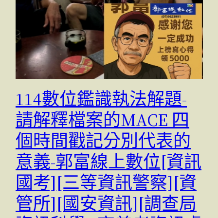
114數位鑑識執法解題-
請解釋檔案的MACE 四
個時間戳記分別代表的
意義-郭富線上數位[資訊
國考][三等資訊警察][資
管所][國安資訊][調查局