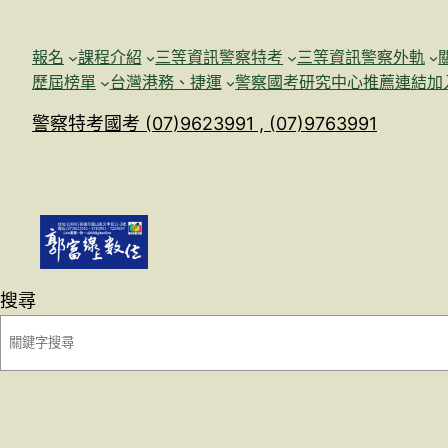
跳
至
報名
課程介紹
三等資訊警察特考
三等資訊警察外軌
主
歷屆榜單
台灣港務、捷運
警察國考研究中心
推薦連結加
要
警察特考國考 (07)9623991 , (07)9763991
內
容
搜尋