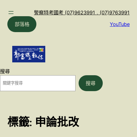
跳
至
警察特考國考 (07)9623991 , (07)9763991
主
部落格
YouTube
要
內
容
搜尋
搜尋
標籤:
申論批改