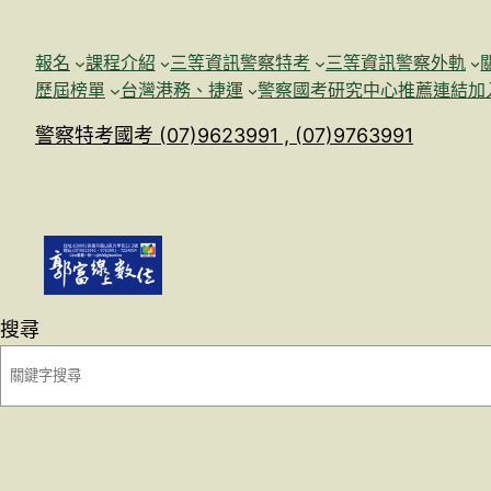
跳
至
報名
課程介紹
三等資訊警察特考
三等資訊警察外軌
主
歷屆榜單
台灣港務、捷運
警察國考研究中心
推薦連結加
要
警察特考國考 (07)9623991 , (07)9763991
內
容
搜尋